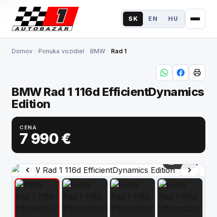
SK
EN
HU
Domov
Ponuka vozidiel
BMW
Rad 1
Ponuka vozidiel
Elektromobilita
BMW Rad 1 116d EfficientDynamics
Financovanie
Edition
Poistenie
CENA
7 990 €
Výkup
1 / 70
Služby
O nás