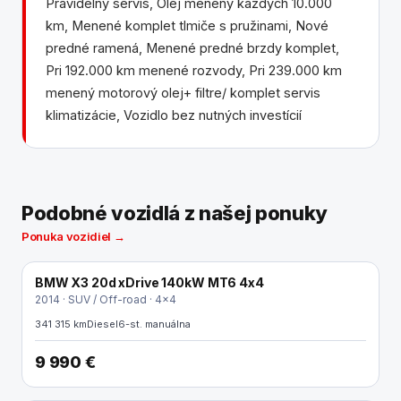
Pravidelný servis, Olej menený každých 10.000
km, Menené komplet tlmiče s pružinami, Nové
predné ramená, Menené predné brzdy komplet,
Pri 192.000 km menené rozvody, Pri 239.000 km
menený motorový olej+ filtre/ komplet servis
klimatizácie, Vozidlo bez nutných investícií
Podobné vozidlá z našej ponuky
Ponuka vozidiel →
BMW X3 20d xDrive 140kW MT6 4x4
2014 · SUV / Off-road · 4x4
341 315 km
Diesel
6-st. manuálna
9 990 €