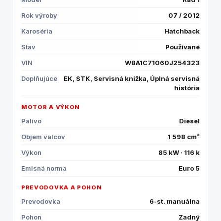
Rok výroby
07 / 2012
Karoséria
Hatchback
Stav
Používané
VIN
WBA1C71060J254323
Doplňujúce
EK, STK, Servisná knižka, Úplná servisná
história
MOTOR A VÝKON
Palivo
Diesel
Objem valcov
1 598 cm³
Výkon
85 kW · 116 k
Emisná norma
Euro 5
PREVODOVKA A POHON
Prevodovka
6-st. manuálna
Pohon
Zadný