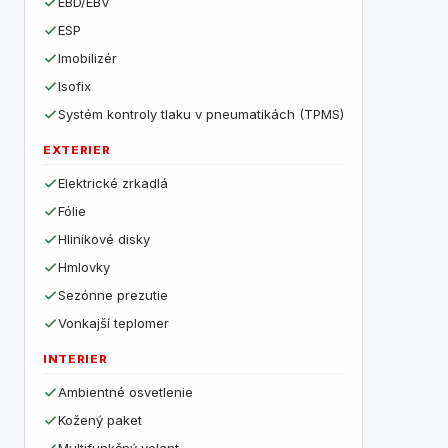
EBD/EBV
ESP
Imobilizér
Isofix
Systém kontroly tlaku v pneumatikách (TPMS)
EXTERIER
Elektrické zrkadlá
Fólie
Hliníkové disky
Hmlovky
Sezónne prezutie
Vonkajší teplomer
INTERIER
Ambientné osvetlenie
Kožený paket