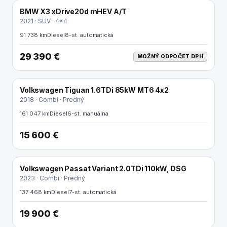
BMW X3 xDrive20d mHEV A/T
ODPOČET DPH
2021 · SUV · 4x4
91 738 km
Diesel
8-st. automatická
29 390 €
MOŽNÝ ODPOČET DPH
Volkswagen Tiguan 1.6TDi 85kW MT6 4x2
2018 · Combi · Predný
161 047 km
Diesel
6-st. manuálna
15 600 €
Volkswagen Passat Variant 2.0TDi 110kW, DSG
2023 · Combi · Predný
137 468 km
Diesel
7-st. automatická
19 900 €